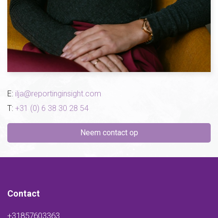
E:
ilja@reportinginsight.com
T:
+31 (0) 6 38 30 28 54
Neem contact op
Contact
+31857603363