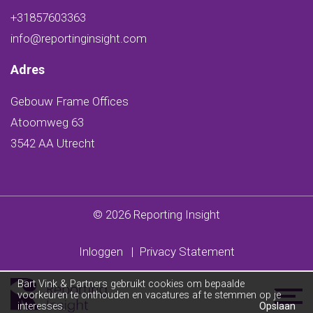
+31857603363
info@reportinginsight.com
Adres
Gebouw Frame Offices
Atoomweg 63
3542 AA Utrecht
© 2026 Reporting Insight
Inloggen
|
Privacy Statement
Bart Vink & Partners gebruikt cookies om bepaalde
voorkeuren te onthouden en vacatures af te stemmen op je
interesses.