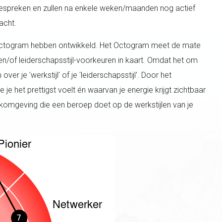
espreken en zullen na enkele weken/maanden nog actief
acht.
Octogram hebben ontwikkeld. Het Octogram meet de mate
 en/of leiderschapsstijl-voorkeuren in kaart. Omdat het om
r je 'werkstijl' of je 'leiderschapsstijl'. Door het
 je het prettigst voelt én waarvan je energie krijgt zichtbaar
rkomgeving die een beroep doet op de werkstijlen van je