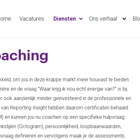
ome
Vacatures
Diensten
Ons verhaal
Bl
oaching
keld, om jou in deze krappe markt meer houvast te bieden.
re en de vraag ‘’Waar krijg ik nou echt energie van?’’ is bij
 ook aanzienlijk minder geïnvesteerd in de professionele en
 van Reporting Insight hebben daarom certificaten behaald
) en kunnen jou nu coachen op een specifieke hulpvraag.
stijlen (Octogram), persoonlijkheid, loopbaanwaarden,
lpvraag definiëren en vervolgens maak je de assessments.